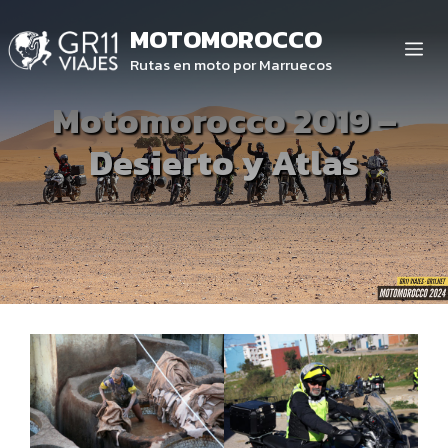
Saltar
MOTOMOROCCO
al
ME
contenido
Rutas en moto por Marruecos
Motomorocco 2019 –
Desierto y Atlas